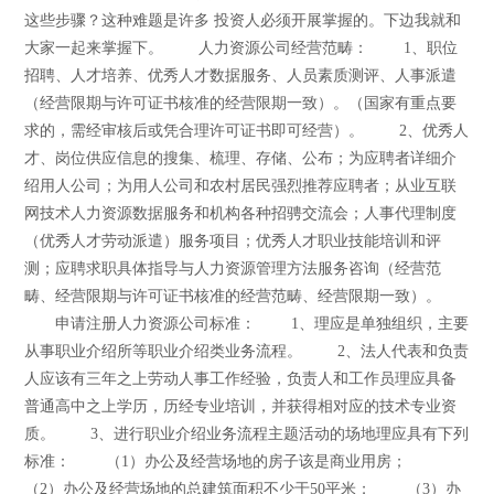
这些步骤？这种难题是许多 投资人必须开展掌握的。下边我就和
大家一起来掌握下。 人力资源公司经营范畴： 1、职位
招聘、人才培养、优秀人才数据服务、人员素质测评、人事派遣
（经营限期与许可证书核准的经营限期一致）。（国家有重点要
求的，需经审核后或凭合理许可证书即可经营）。 2、优秀人
才、岗位供应信息的搜集、梳理、存储、公布；为应聘者详细介
绍用人公司；为用人公司和农村居民强烈推荐应聘者；从业互联
网技术人力资源数据服务和机构各种招骋交流会；人事代理制度
（优秀人才劳动派遣）服务项目；优秀人才职业技能培训和评
测；应聘求职具体指导与人力资源管理方法服务咨询（经营范
畴、经营限期与许可证书核准的经营范畴、经营限期一致）。
申请注册人力资源公司标准： 1、理应是单独组织，主要
从事职业介绍所等职业介绍类业务流程。 2、法人代表和负责
人应该有三年之上劳动人事工作经验，负责人和工作员理应具备
普通高中之上学历，历经专业培训，并获得相对应的技术专业资
质。 3、进行职业介绍业务流程主题活动的场地理应具有下列
标准： （1）办公及经营场地的房子该是商业用房；
（2）办公及经营场地的总建筑面积不少于50平米； （3）办