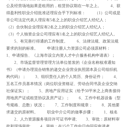
公及经营场地如果是租用的，租赁协议期在一年之上。 4、获
得盈利性职业介绍批准还理应合乎下列标准： （1）公司或是
非公司法定代表人理应有5名之上的职业介绍艺人经纪人；
（2）合伙制企业理应有2名之上的职业介绍艺人经纪人；
（3）个人独资企业公司理应有1名之上的职业介绍艺人经纪人。
5、有完善行得通的工作制度。 6、法律法规、政策法规
要求的别的标准。 申请注册人力资源公司必须原材料：
1、申请报告、《上海市设立内资人才中介服务机构申请表》；
2、市场监督管理管理方法单位签发的《企业名称核准通知
书》（申请办理混合销售的递交企业营业执照团本及公司组织机
构代码）； 3、组织责任人的个人简历、身份证件； 4、
五名工作员基本情况（岗位职业资格证、劳动合同书及企业交纳
社保证实）； 5、房地产应用证实（给予50平米之上商务接待
用地房产证或租赁协议及房产证）； 6、工作中机器设备（型
号规格、总数）状况； 7、工作制度和规章； 8、其他要
求递交的原材料。 职业中介公司的做事步骤： 1、核名
2、人力资源服务项目许可证书申请; 3、审批：原材料审
批和现场审批; 4、审核：在15个工作中日内回应申请者。